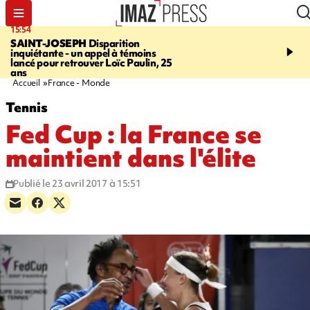
15:54
17:52
SAINT-JOSEPH
Disparition
SAINT-DENIS
Le Barac
inquiétante - un appel à témoins
dimanche pour l'arrivée
lancé pour retrouver Loïc Paulin, 25
cycliste
ans
Accueil
France - Monde
Tennis
Fed Cup : la France se
maintient dans l'élite
Publié le 23 avril 2017 à 15:51