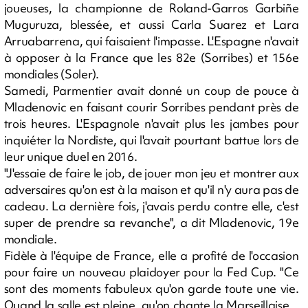
joueuses, la championne de Roland-Garros Garbiñe
Muguruza, blessée, et aussi Carla Suarez et Lara
Arruabarrena, qui faisaient l'impasse. L'Espagne n'avait
à opposer à la France que les 82e (Sorribes) et 156e
mondiales (Soler).
Samedi, Parmentier avait donné un coup de pouce à
Mladenovic en faisant courir Sorribes pendant près de
trois heures. L'Espagnole n'avait plus les jambes pour
inquiéter la Nordiste, qui l'avait pourtant battue lors de
leur unique duel en 2016.
"J'essaie de faire le job, de jouer mon jeu et montrer aux
adversaires qu'on est à la maison et qu'il n'y aura pas de
cadeau. La dernière fois, j'avais perdu contre elle, c'est
super de prendre sa revanche", a dit Mladenovic, 19e
mondiale.
Fidèle à l'équipe de France, elle a profité de l'occasion
pour faire un nouveau plaidoyer pour la Fed Cup. "Ce
sont des moments fabuleux qu'on garde toute une vie.
Quand la salle est pleine, qu'on chante la Marseillaise...