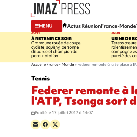
Actus Réunion
France-Monde
MENU
20:44
20:35
À RETENIR CE SOIR
USINE DE B
Gramoune rouée de coups,
Tereos assure
cycliste, squishy, personne
ralentissemen
disparue et champion de
campagne est l
para-natation
pureté des c
Accueil
France - Monde
Federer remonte à la 3e place à l'
Tennis
Federer remonte à l
l'ATP, Tsonga sort d
Publié le 17 juillet 2017 à 14:07