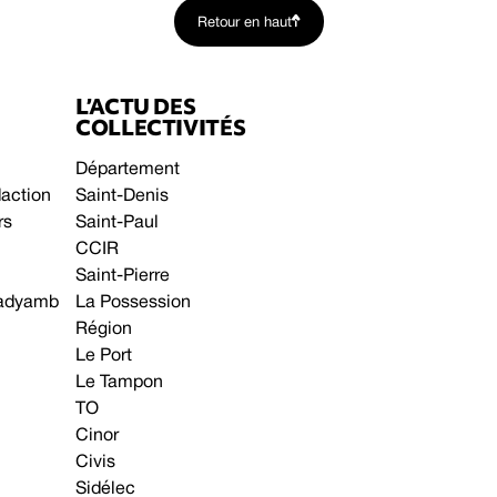
Retour en haut
L’ACTU DES
COLLECTIVITÉS
Département
daction
Saint-Denis
rs
Saint-Paul
CCIR
Saint-Pierre
 gadyamb
La Possession
Région
Le Port
Le Tampon
TO
Cinor
Civis
Sidélec