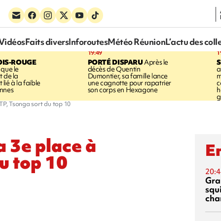
Vidéos
Faits divers
Inforoutes
Météo Réunion
L’actu des coll
19:49
1
OIS-ROUGE
PORTÉ DISPARU
Après le
S
 que le
décès de Quentin
a
t de la
Dumontier, sa famille lance
m
ié à la faible
une cagnotte pour rapatrier
c
annes
son corps en Hexagone
h
g
ATP, Tsonga sort du top 10
a 3e place à
En
u top 10
20:4
Gra
squ
cha