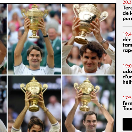
20:3
Ter
de l
pur
19:4
déc
fam
rap
19:0
ado
d'un
hél
17:5
fer
Tour