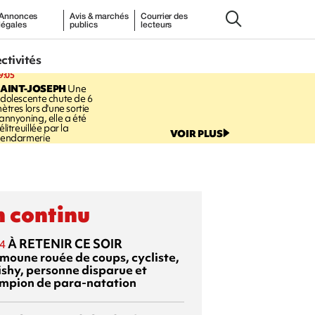
Annonces
Avis & marchés
Courrier des
légales
publics
lecteurs
ectivités
9:05
AINT-JOSEPH
Une
dolescente chute de 6
ètres lors d'une sortie
annyoning, elle a été
élitreuillée par la
VOIR PLUS
endarmerie
 continu
À RETENIR CE SOIR
4
moune rouée de coups, cycliste,
ishy, personne disparue et
mpion de para-natation