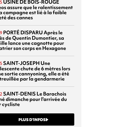
USINE DE BOIS-ROUGE
5
eos assure que le ralentissement
a campagne est lié à la faible
eté des cannes
PORTÉ DISPARU
Après le
9
ès de Quentin Dumontier, sa
ille lance une cagnotte pour
atrier son corps en Hexagone
SAINT-JOSEPH
Une
5
lescente chute de 6 mètres lors
e sortie cannyoning, elle a été
itreuillée par la gendarmerie
SAINT-DENIS
Le Barachois
2
mé dimanche pour l'arrivée du
 cycliste
PLUS D’INFOS