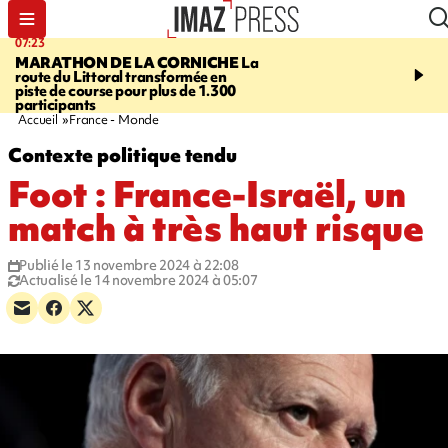
07:23
08:37
MARATHON DE LA CORNICHE
La
SAINT-DENIS
Lancemen
route du Littoral transformée en
braderie de l'océan pour
piste de course pour plus de 1.300
pouvoir d'achat des fami
participants
soutenir les commerçan
Accueil
France - Monde
Contexte politique tendu
Foot : France-Israël, un
match à très haut risque
Publié le 13 novembre 2024 à 22:08
Actualisé le 14 novembre 2024 à 05:07