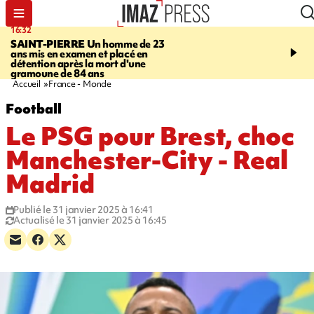
16:32
21:08
SAINT-PIERRE
Un homme de 23
MONDE
Arabie saoudit
ans mis en examen et placé en
et Turquie scellent un p
détention après la mort d'une
défense en pleine guerr
gramoune de 84 ans
Orient
Accueil
France - Monde
Football
Le PSG pour Brest, choc
Manchester-City - Real
Madrid
Publié le 31 janvier 2025 à 16:41
Actualisé le 31 janvier 2025 à 16:45