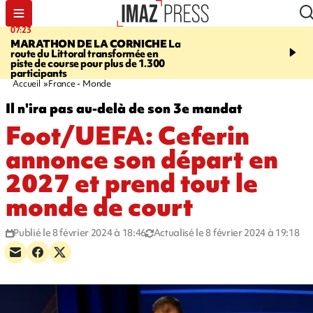
07:23
08:37
MARATHON DE LA CORNICHE
La
SAINT-DENIS
Lancemen
route du Littoral transformée en
braderie de l'océan pour
piste de course pour plus de 1.300
pouvoir d'achat des fami
participants
soutenir les commerçan
Accueil
France - Monde
Il n'ira pas au-delà de son 3e mandat
Foot/UEFA: Ceferin
annonce son départ en
2027 et prend tout le
monde de court
Publié le 8 février 2024 à 18:46
Actualisé le 8 février 2024 à 19:18