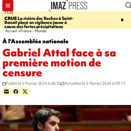
11:35
11:57
CRUE
La rivière des Roches à Saint-
SAINT-DENIS
Le télép
Benoit placé en vigilance jaune à
Papang a repris du servi
cause des fortes précipitations
Accueil
France - Monde
À l'Assemblée nationale
Gabriel Attal face à sa
première motion de
censure
Publié le 5 février 2024 à 06:55
Actualisé le 5 février 2024 à 09:13