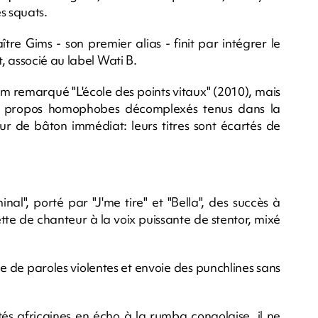
es squats.
tre Gims - son premier alias - finit par intégrer le
, associé au label Wati B.
bum remarqué "L'école des points vitaux" (2010), mais
des propos homophobes décomplexés tenus dans la
ur de bâton immédiat: leurs titres sont écartés de
nal", porté par "J'me tire" et "Bella", des succès à
tte de chanteur à la voix puissante de stentor, mixé
rde de paroles violentes et envoie des punchlines sans
tés africaines en écho à la rumba congolaise, il ne