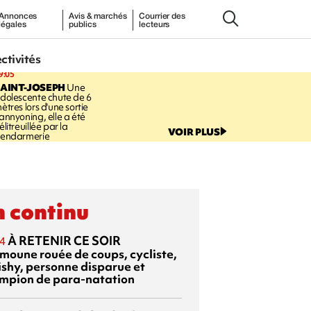
Annonces
Avis & marchés
Courrier des
légales
publics
lecteurs
ectivités
9:05
AINT-JOSEPH
Une
dolescente chute de 6
ètres lors d'une sortie
annyoning, elle a été
élitreuillée par la
VOIR PLUS
endarmerie
 continu
À RETENIR CE SOIR
4
moune rouée de coups, cycliste,
ishy, personne disparue et
mpion de para-natation