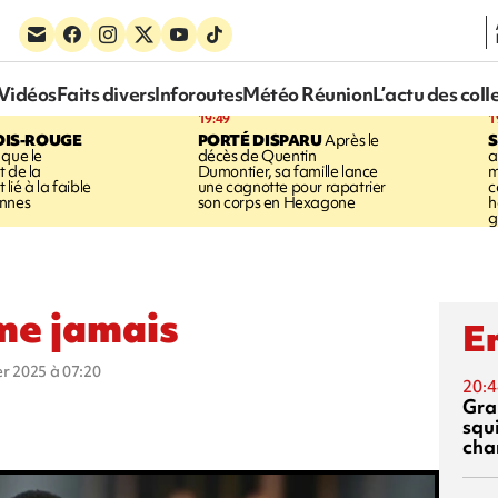
Vidéos
Faits divers
Inforoutes
Météo Réunion
L’actu des coll
19:49
1
OIS-ROUGE
PORTÉ DISPARU
Après le
S
 que le
décès de Quentin
a
t de la
Dumontier, sa famille lance
m
ié à la faible
une cagnotte pour rapatrier
c
annes
son corps en Hexagone
h
g
me jamais
En
ier 2025 à 07:20
20:4
Gra
squ
cha