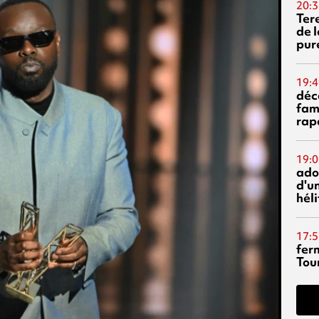
20:3
Ter
de l
pur
19:4
déc
fam
rap
19:0
ado
d'un
hél
17:5
fer
Tour