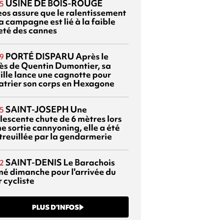
USINE DE BOIS-ROUGE
5
eos assure que le ralentissement
a campagne est lié à la faible
eté des cannes
PORTÉ DISPARU
Après le
9
ès de Quentin Dumontier, sa
ille lance une cagnotte pour
atrier son corps en Hexagone
SAINT-JOSEPH
Une
5
lescente chute de 6 mètres lors
e sortie cannyoning, elle a été
itreuillée par la gendarmerie
SAINT-DENIS
Le Barachois
2
mé dimanche pour l'arrivée du
 cycliste
PLUS D’INFOS