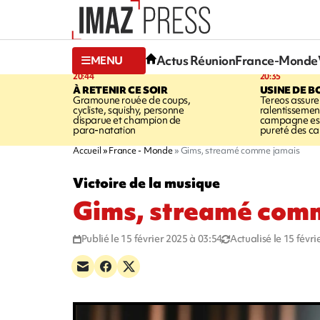
Actus Réunion
France-Monde
MENU
20:44
20:35
À RETENIR CE SOIR
USINE DE B
Gramoune rouée de coups,
Tereos assure
cycliste, squishy, personne
ralentissemen
disparue et champion de
campagne est l
para-natation
pureté des c
Accueil
France - Monde
Gims, streamé comme jamais
Victoire de la musique
Gims, streamé com
Publié le 15 février 2025 à 03:54
Actualisé le 15 févr