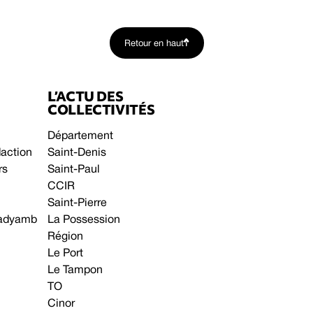
Retour en haut
L’ACTU DES
COLLECTIVITÉS
Département
daction
Saint-Denis
rs
Saint-Paul
CCIR
Saint-Pierre
 gadyamb
La Possession
Région
Le Port
Le Tampon
TO
Cinor