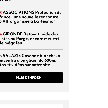
ASSOCIATIONS
Protection de
3
nfance - une nouvelle rencontre
p VIF organisée à La Réunion
GIRONDE
Retour timide des
4
ristes au Porge, encore meurtri
 le mégafeu
SALAZIE
Cascade blanche, à
6
rencontre d'un géant de 600m.
os et vidéos sur notre site
PLUS D’INFOS