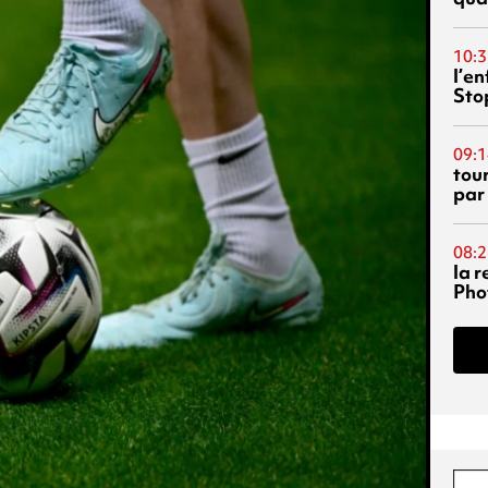
10:3
l’e
Sto
09:1
tou
par
08:2
la 
Phot