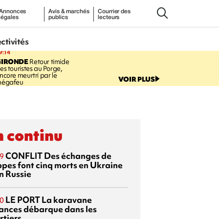
Annonces
Avis & marchés
Courrier des
légales
publics
lecteurs
ectivités
9:14
GIRONDE
Retour timide
es touristes au Porge,
ncore meurtri par le
VOIR PLUS
égafeu
 continu
CONFLIT
Des échanges de
9
ppes font cinq morts en Ukraine
n Russie
LE PORT
La karavane
0
ances débarque dans les
rtiers