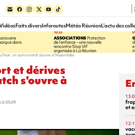
Vidéos
Faits divers
Inforoutes
Météo Réunion
L’actu des coll
10:33
0
karavane
ASSOCIATIONS
Protection
barque dans
de l’enfance - une nouvelle
d
rencontre Stop VIF
e
organisée à La Réunion
m
 foot : un autre match s'ouvre à l'Assemblée
t et dérives
atch s'ouvre à
En
13:0
fra
6 à 05:09
et e
12:1
vac
qua