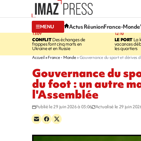
Actus Réunion
France-Monde
MENU
13:09
12:10
CONFLIT
Des échanges de
LE PORT
La 
frappes font cinq morts en
vacances dé
Ukraine et en Russie
les quartiers
Accueil
France - Monde
Gouvernance du sport et dérives du
Gouvernance du spor
du foot : un autre m
l'Assemblée
Publié le 29 juin 2026 à 03:06
Actualisé le 29 juin 202