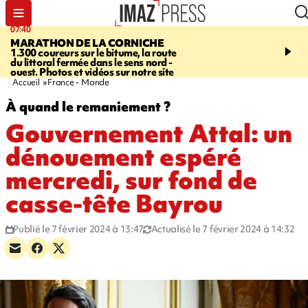
07:40
10:33
MARATHON DE LA CORNICHE
ASSOCIATIONS
Protec
1.300 coureurs sur le bitume, la route
l’enfance - une nouvelle
du littoral fermée dans le sens nord -
Stop VIF organisée à La
ouest. Photos et vidéos sur notre site
Accueil
France - Monde
À quand le remaniement ?
Gouvernement Attal: un
dénouement espéré
mercredi, sur fond de
casse-tête Bayrou
Publié le 7 février 2024 à 13:47
Actualisé le 7 février 2024 à 14:32