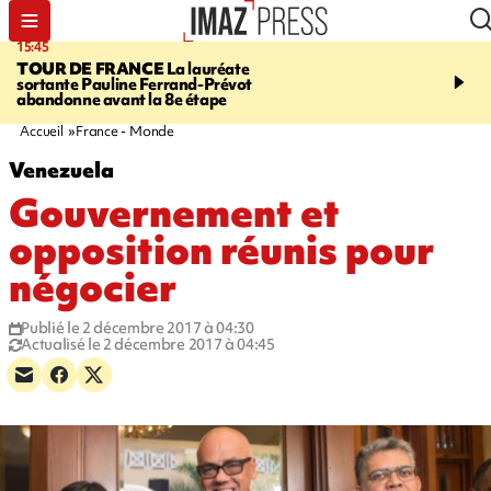
15:45
20:17
TOUR DE FRANCE
La lauréate
À RETENIR CE SOIR
Sé
sortante Pauline Ferrand-Prévot
routière, concours de nou
abandonne avant la 8e étape
du littoral fermée, courr
Darmanin et évacuation
Accueil
France - Monde
Venezuela
Gouvernement et
opposition réunis pour
négocier
Publié le 2 décembre 2017 à 04:30
Actualisé le 2 décembre 2017 à 04:45