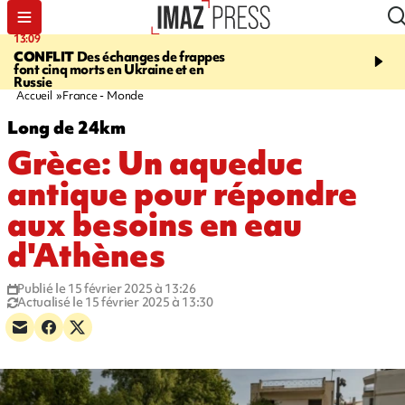
13:09
17:14
CONFLIT
Des échanges de frappes
ESCALADE
Quatre méd
font cinq morts en Ukraine et en
européennes pour les je
Russie
grimpeurs réunionnais 
Accueil
France - Monde
Long de 24km
Grèce: Un aqueduc
antique pour répondre
aux besoins en eau
d'Athènes
Publié le 15 février 2025 à 13:26
Actualisé le 15 février 2025 à 13:30