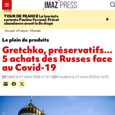
15:45
20:17
TOUR DE FRANCE
La lauréate
À RETENIR CE SOIR
Sé
sortante Pauline Ferrand-Prévot
routière, concours de nou
abandonne avant la 8e étape
du littoral fermée, courr
Darmanin et évacuation
Accueil
France - Monde
Le plein de produits
Gretchka, préservatifs...
5 achats des Russes face
au Covid-19
Publié le 27 mars 2020 à 16:11
Actualisé le 27 mars 2020 à 16:55