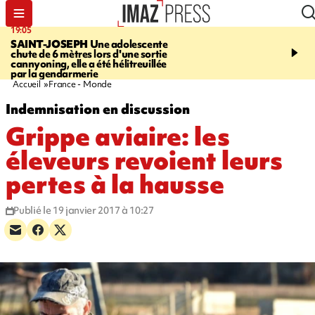
19:05
20:44
SAINT-JOSEPH
Une adolescente
À RETENIR CE SOIR
G
chute de 6 mètres lors d'une sortie
rouée de coups, cycliste,
cannyoning, elle a été hélitreuillée
personne disparue et c
par la gendarmerie
para-natation
Accueil
France - Monde
Indemnisation en discussion
Grippe aviaire: les
éleveurs revoient leurs
pertes à la hausse
Publié le 19 janvier 2017 à 10:27