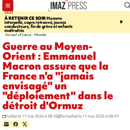
20:23
06:04
À RETENIR CE SOIR
Homme
EMPLOIS
Difficultés d
interpellé, coprs retrouvé, jeunes
à La Réunion - des agric
conducteurs, fin de grève et enfants
envisagent de mettre des
maltraités
étrangers dans les cha
Accueil
France - Monde
Guerre au Moyen-
Orient : Emmanuel
Macron assure que la
France n'a "jamais
envisagé" un
"déploiement" dans le
détroit d'Ormuz
Publié le 11 mai 2026 à 08:35
Actualisé le 11 mai 2026 à 08:39