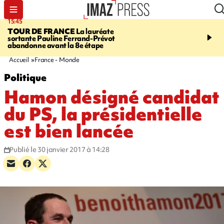
15:45
20:17
TOUR DE FRANCE
La lauréate
À RETENIR CE SOIR
Sé
sortante Pauline Ferrand-Prévot
routière, concours de nou
abandonne avant la 8e étape
du littoral fermée, courr
Darmanin et évacuation
Accueil
France - Monde
Politique
Hamon désigné candidat
du PS, la présidentielle
est bien lancée
Publié le 30 janvier 2017 à 14:28