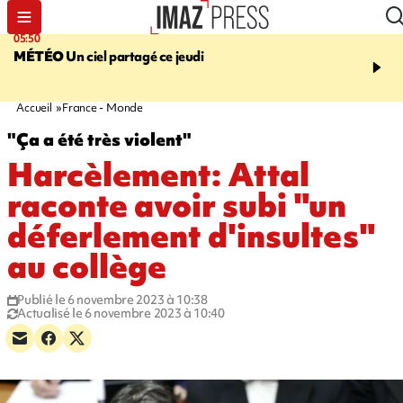
05:50
08:13
MÉTÉO
Un ciel partagé ce jeudi
MORT D'UNE GRAMO
SAINT-PIERRE
La victi
rouée de coups, un susp
en garde à vue
Accueil
France - Monde
"Ça a été très violent"
Harcèlement: Attal
raconte avoir subi "un
déferlement d'insultes"
au collège
Publié le 6 novembre 2023 à 10:38
Actualisé le 6 novembre 2023 à 10:40