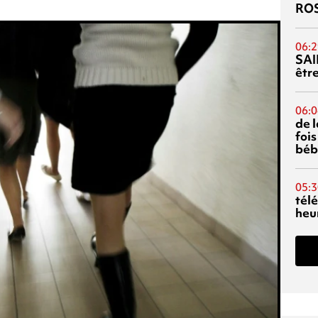
RO
06:2
SAI
êtr
06:0
de 
fois
béb
05:3
tél
heu