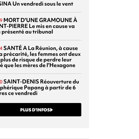
SINA
Un vendredi sous le vent
MORT D'UNE GRAMOUNE À
9
NT-PIERRE
Le mis en cause va
e présenté au tribunal
SANTÉ
A La Réunion, à cause
4
la précarité, les femmes ont deux
 plus de risque de perdre leur
é que les mères de l'Hexagone
SAINT-DENIS
Réouverture du
0
éphérique Papang à partir de 6
res ce vendredi
PLUS D’INFOS