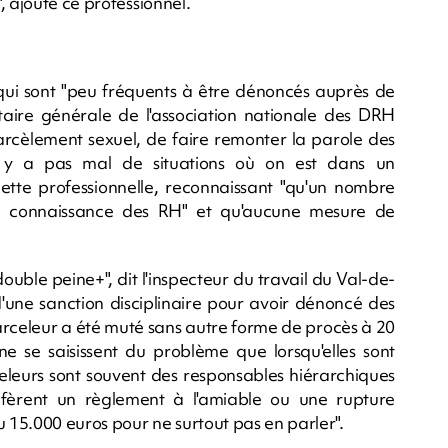
, ajoute ce professionnel.
" qui sont "peu fréquents à être dénoncés auprès de
étaire générale de l'association nationale des DRH
 harcèlement sexuel, de faire remonter la parole des
Il y a pas mal de situations où on est dans un
 cette professionnelle, reconnaissant "qu'un nombre
 la connaissance des RH" et qu'aucune mesure de
double peine+", dit l'inspecteur du travail du Val-de-
'une sanction disciplinaire pour avoir dénoncé des
arceleur a été muté sans autre forme de procès à 20
ne se saisissent du problème que lorsqu'elles sont
celeurs sont souvent des responsables hiérarchiques
éfèrent un règlement à l'amiable ou une rupture
15.000 euros pour ne surtout pas en parler".