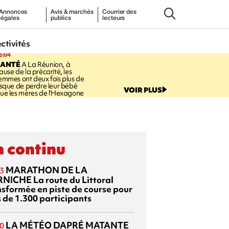
Annonces
Avis & marchés
Courrier des
légales
publics
lecteurs
ectivités
6:04
SANTÉ
A La Réunion, à
ause de la précarité, les
emmes ont deux fois plus de
isque de perdre leur bébé
VOIR PLUS
ue les mères de l'Hexagone
 continu
MARATHON DE LA
3
RNICHE
La route du Littoral
nsformée en piste de course pour
s de 1.300 participants
LA MÉTÉO DAPRÉ MATANTE
0