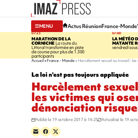
Actus Réunion
France-Monde
MENU
07:23
07:00
MARATHON DE LA
LA MÉTÉO 
CORNICHE
La route du
MATANTE R
Littoral transformée en piste
vendredi sous 
de course pour plus de 1.300
participants
Accueil
France - Monde
Harcèlement sexuel au travail : les
La loi n'est pas toujours appliquée
Harcèlement sexuel 
les victimes qui ose
dénonciation risque
Publié le 19 octobre 2017 à 14:25
Actualisé le 19 oct