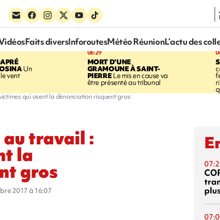
Vidéos
Faits divers
Inforoutes
Météo Réunion
L’actu des coll
06:29
0
DAPRÉ
MORT D'UNE
OSINA
Un
GRAMOUNE À SAINT-
c
le vent
PIERRE
Le mis en cause va
f
être présenté au tribunal
r
q
 victimes qui osent la dénonciation risquent gros
au travail :
En
nt la
07:2
nt gros
CO
tra
plu
obre 2017 à 16:07
07:0