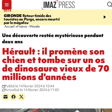
09:14
13:09
GIRONDE
Retour timide des
CONFLIT
Des échanges
touristes au Porge, encore meurtri
font cinq morts en Ukrai
par le mégafeu
Russie
Accueil
France - Monde
Une découverte restée mystérieuse pendant
deux ans
Hérault : il promène son
chien et tombe sur un os
de dinosaure vieux de 70
millions d'années
Publié le 14 février 2024 à 10:44
Actualisé le 14 février 2024 à 11:05