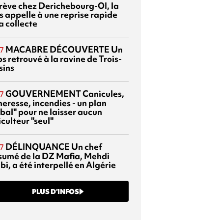
grève chez Derichebourg-OI, la
s appelle à une reprise rapide
a collecte
MACABRE DÉCOUVERTE
Un
7
s retrouvé à la ravine de Trois-
sins
GOUVERNEMENT
Canicules,
7
heresse, incendies - un plan
bal" pour ne laisser aucun
culteur "seul"
DÉLINQUANCE
Un chef
7
sumé de la DZ Mafia, Mehdi
bi, a été interpellé en Algérie
PLUS D’INFOS