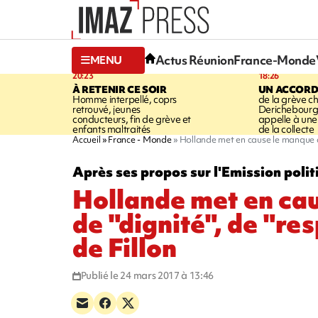
Actus Réunion
France-Monde
MENU
20:23
18:26
À RETENIR CE SOIR
UN ACCORD
Homme interpellé, coprs
de la grève c
retrouvé, jeunes
Derichebourg-
conducteurs, fin de grève et
appelle à une
enfants maltraités
de la collecte
Accueil
France - Monde
Hollande met en cause le manque de 
Après ses propos sur l'Emission polit
Hollande met en ca
de "dignité", de "re
de Fillon
Publié le 24 mars 2017 à 13:46