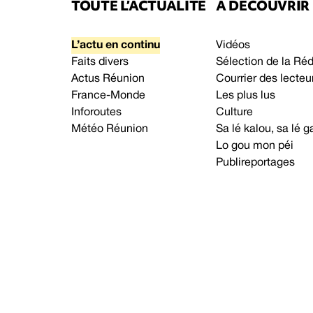
TOUTE L’ACTUALITÉ
À DÉCOUVRIR
L’actu en continu
Vidéos
Faits divers
Sélection de la Ré
Actus Réunion
Courrier des lecteu
France-Monde
Les plus lus
Inforoutes
Culture
Météo Réunion
Sa lé kalou, sa lé
Lo gou mon péi
Publireportages