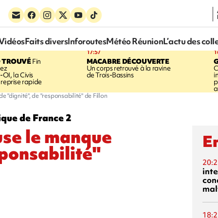
Vidéos
Faits divers
Inforoutes
Météo Réunion
L’actu des coll
17:57
1
 TROUVÉ
Fin
MACABRE DÉCOUVERTE
hez
Un corps retrouvé à la ravine
C
OI, la Civis
de Trois-Bassins
i
 reprise rapide
p
a
"dignité", de "responsabilité" de Fillon
ique de France 2
use le manque
En
sponsabilité"
20:2
inte
con
mal
18:2