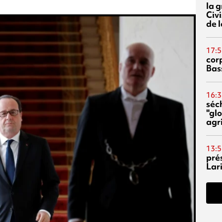
la 
Civi
de l
17:5
corp
Bas
16:3
séc
"glo
agri
13:5
pré
Lari