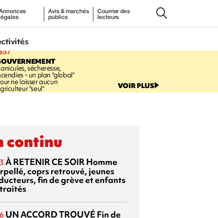
Annonces
Avis & marchés
Courrier des
légales
publics
lecteurs
ectivités
6:37
GOUVERNEMENT
anicules, sécheresse,
ncendies - un plan "global"
our ne laisser aucun
VOIR PLUS
griculteur "seul"
 continu
À RETENIR CE SOIR
Homme
3
rpellé, coprs retrouvé, jeunes
ducteurs, fin de grève et enfants
traités
UN ACCORD TROUVÉ
Fin de
6