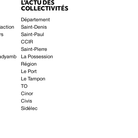
L’ACTU DES
COLLECTIVITÉS
Département
daction
Saint-Denis
rs
Saint-Paul
CCIR
Saint-Pierre
 gadyamb
La Possession
Région
Le Port
Le Tampon
TO
Cinor
Civis
Sidélec