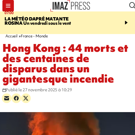
07:00
07:58
LA MÉTÉO DAPRÉ MATANTE
SAINT-DENIS
La réouv
ROSINA
Un vendredi sous le vent
téléphérique Papang fi
annulée à cause d'un p
technique
Accueil
France - Monde
Hong Kong : 44 morts et
des centaines de
disparus dans un
gigantesque incendie
Publié le 27 novembre 2025 à 10:29