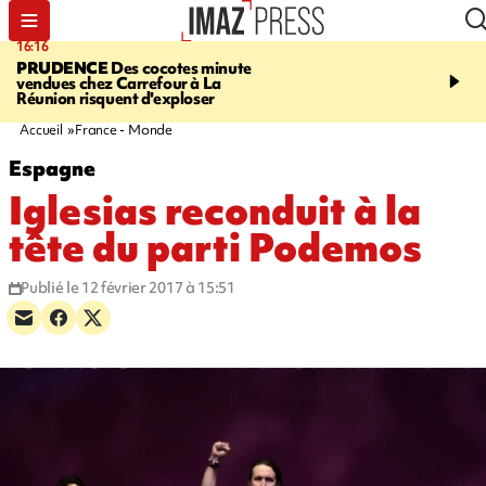
16:16
20:06
PRUDENCE
Des cocotes minute
À RETENIR CE SOIR
Vo
vendues chez Carrefour à La
l'Asie, mort d'une gram
Réunion risquent d'exploser
cocottes minute, Guan D
footballeurs
Accueil
France - Monde
Espagne
Iglesias reconduit à la
tête du parti Podemos
Publié le 12 février 2017 à 15:51