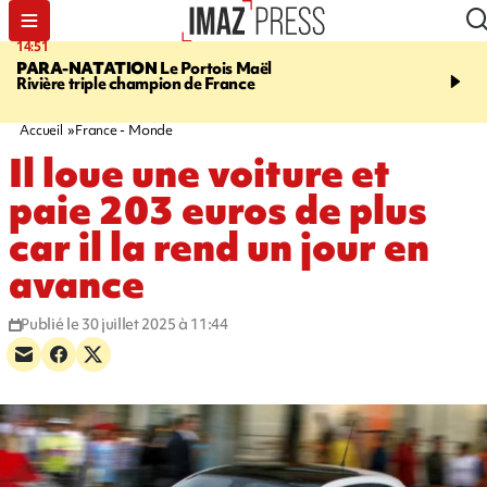
14:51
17:12
PARA-NATATION
Le Portois Maël
RÉGION RÉUNION
47 
Rivière triple champion de France
s'envolent pour "étudier 
Québec"
Accueil
France - Monde
Il loue une voiture et
paie 203 euros de plus
car il la rend un jour en
avance
Publié le 30 juillet 2025 à 11:44