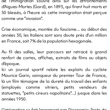
de l'immigration s'ouvre ainsi sur les affrontements
d'Aigues-Mortes (Gard), en 1893, qui firent huit morts et
50 blessés, à l'heure où cette immigration était perçue
comme une "invasion".
Crise économique, montée du fascisme... au début des
années 30, les Italiens sont sans doute près d'un million
en France, soit 7% de la population hexagonale.
Au fil des salles, leur parcours est retracé à grand
renfort de cartes, affiches, extraits de films ou objets
d'époque.
Ici un journal sportif relate les exploits du cycliste
Maurice Garin, vainqueur du premier Tour de France,
là un film témoigne de la dureté du travail des enfants
(employés comme vitriers, petits vendeurs de
statuettes, "petits cireurs napolitains"...) jusque dans les
années 1950.
L'intégration se fait largement par l'économie: l'acte de