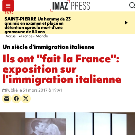
16:32
21:08
SAINT-PIERRE
Un homme de 23
MONDE
Arabie saoudit
ans mis en examen et placé en
et Turquie scellent un p
détention après la mort d'une
défense en pleine guerr
gramoune de 84 ans
Orient
Accueil
France - Monde
Un siècle d'immigration italienne
Ils ont "fait la France":
exposition sur
l'immigration italienne
Publié le 31 mars 2017 à 19:41