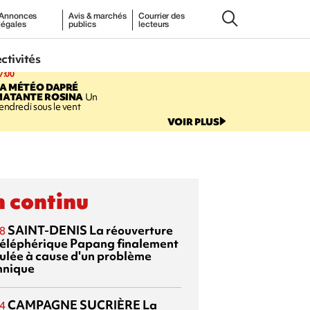
Annonces
Avis & marchés
Courrier des
légales
publics
lecteurs
ectivités
7:00
LA MÉTÉO DAPRÉ
MATANTE ROSINA
Un
endredi sous le vent
VOIR PLUS
 continu
SAINT-DENIS
La réouverture
8
téléphérique Papang finalement
ulée à cause d'un problème
hnique
CAMPAGNE SUCRIÈRE
La
4