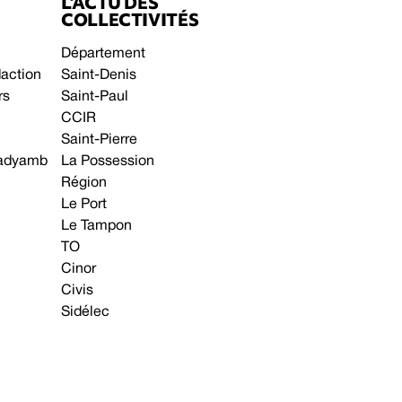
L’ACTU DES
COLLECTIVITÉS
Département
daction
Saint-Denis
rs
Saint-Paul
CCIR
Saint-Pierre
 gadyamb
La Possession
Région
Le Port
Le Tampon
TO
Cinor
Civis
Sidélec