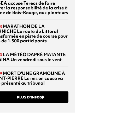
EA accuse Tereos de faire
er la responsabilité de la crise à
sine de Bois-Rouge, aux planteurs
MARATHON DE LA
3
RNICHE
La route du Littoral
nsformée en piste de course pour
s de 1.300 participants
LA MÉTÉO DAPRÉ MATANTE
0
SINA
Un vendredi sous le vent
MORT D'UNE GRAMOUNE À
9
NT-PIERRE
Le mis en cause va
e présenté au tribunal
PLUS D’INFOS