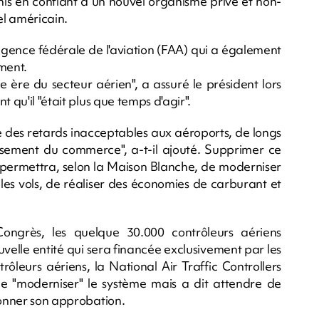
is en confiant à un nouvel organisme privé et non-
iel américain.
l'agence fédérale de l'aviation (FAA) qui a également
ment.
e ère du secteur aérien", a assuré le président lors
 qu'il "était plus que temps d'agir".
é des retards inacceptables aux aéroports, de longs
issement du commerce", a-t-il ajouté. Supprimer ce
ie permettra, selon la Maison Blanche, de moderniser
r les vols, de réaliser des économies de carburant et
ongrès, les quelque 30.000 contrôleurs aériens
uvelle entité qui sera financée exclusivement par les
ôleurs aériens, la National Air Traffic Controllers
de "moderniser" le système mais a dit attendre de
donner son approbation.