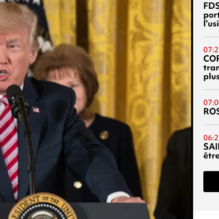
FDS
port
l'u
07:2
CO
tra
plu
07:0
RO
06:2
SAI
êtr