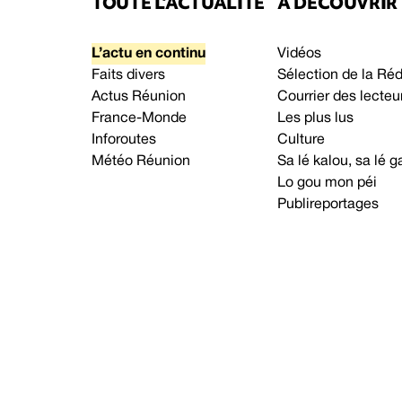
TOUTE L’ACTUALITÉ
À DÉCOUVRIR
L’actu en continu
Vidéos
Faits divers
Sélection de la Ré
Actus Réunion
Courrier des lecteu
France-Monde
Les plus lus
Inforoutes
Culture
Météo Réunion
Sa lé kalou, sa lé
Lo gou mon péi
Publireportages