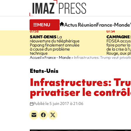
Actus Réunion
France-Monde
MENU
07:58
07:54
SAINT-DENIS
La
CAMPAGNE 
réouverture du téléphérique
FDSEA accuse
Papang finalement annulée
faire porter l
à cause d'un problème
de la crise à l
technique
Rouge, aux pl
Accueil
France - Monde
Infrastructures: Trump veut privati
Etats-Unis
Infrastructures: Tr
privatiser le contrô
Publié le 5 juin 2017 à 21:06