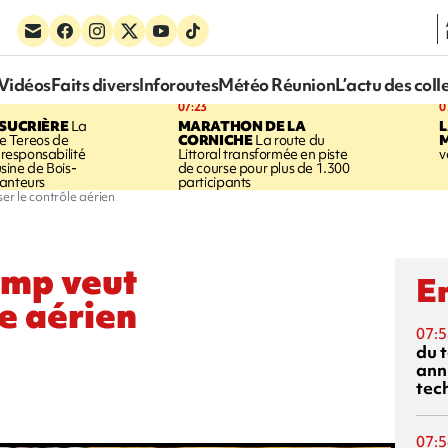
Vidéos
Faits divers
Inforoutes
Météo Réunion
L’actu des coll
07:23
0
SUCRIÈRE
La
MARATHON DE LA
 Tereos de
CORNICHE
La route du
a responsabilité
Littoral transformée en piste
v
'usine de Bois-
de course pour plus de 1.300
anteurs
participants
ser le contrôle aérien
ump veut
En
le aérien
07:5
du 
ann
tec
07:5