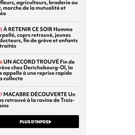
fleurs, agriculteurs, braderie au
t, marche de la mutualité et
éo
À RETENIR CE SOIR
Homme
3
rpellé, coprs retrouvé, jeunes
ducteurs, fin de grève et enfants
traités
UN ACCORD TROUVÉ
Fin de
6
grève chez Derichebourg-OI, la
s appelle à une reprise rapide
a collecte
MACABRE DÉCOUVERTE
Un
7
s retrouvé à la ravine de Trois-
sins
PLUS D’INFOS