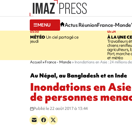
Actus Réunion
France-Monde
MENU
05:50
05:24
MÉTÉO
Un ciel partagé ce
À LA UNE C
jeudi
Travailleurs é
chiens renifleu
agriculteurs, 
Port, marche 
et météo
Accueil
France - Monde
Inondations en Asie : 24 millions
Au Népal, au Bangladesh et en Inde
Inondations en Asie 
de personnes mena
Publié le 22 août 2017 à 13:44