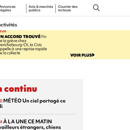
Annonces
Avis & marchés
Courrier des
légales
publics
lecteurs
ectivités
8:26
UN ACCORD TROUVÉ
Fin
e la grève chez
erichebourg-OI, la Civis
ppelle à une reprise rapide
e la collecte
VOIR PLUS
 continu
MÉTÉO
Un ciel partagé ce
0
di
À LA UNE CE MATIN
4
vailleurs étrangers, chiens