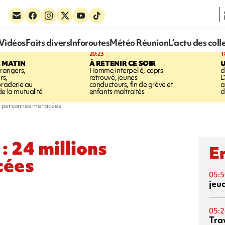
Vidéos
Faits divers
Inforoutes
Météo Réunion
L’actu des coll
20:23
1
E MATIN
À RETENIR CE SOIR
trangers,
Homme interpellé, coprs
d
rs,
retrouvé, jeunes
D
braderie au
conducteurs, fin de grève et
a
de la mutualité
enfants maltraités
d
 de personnes menacées
: 24 millions
En
cées
05:5
jeu
05:2
Tra