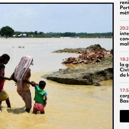
reni
Por
mét
20:2
inte
con
mal
18:2
la 
Civi
de l
17:5
corp
Bas