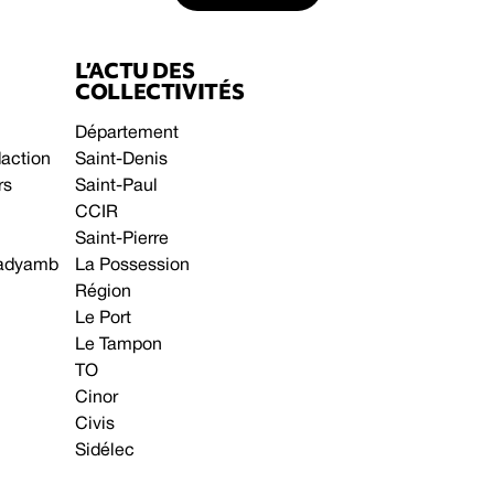
L’ACTU DES
COLLECTIVITÉS
Département
daction
Saint-Denis
rs
Saint-Paul
CCIR
Saint-Pierre
 gadyamb
La Possession
Région
Le Port
Le Tampon
TO
Cinor
Civis
Sidélec