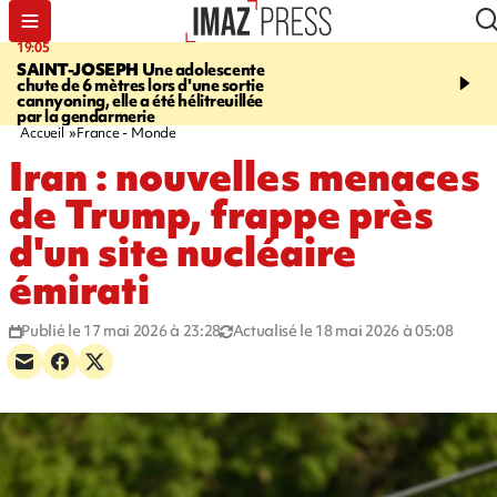
19:05
20:44
SAINT-JOSEPH
Une adolescente
À RETENIR CE SOIR
G
chute de 6 mètres lors d'une sortie
rouée de coups, cycliste,
cannyoning, elle a été hélitreuillée
personne disparue et c
par la gendarmerie
para-natation
Accueil
France - Monde
Iran : nouvelles menaces
de Trump, frappe près
d'un site nucléaire
émirati
Publié le 17 mai 2026 à 23:28
Actualisé le 18 mai 2026 à 05:08