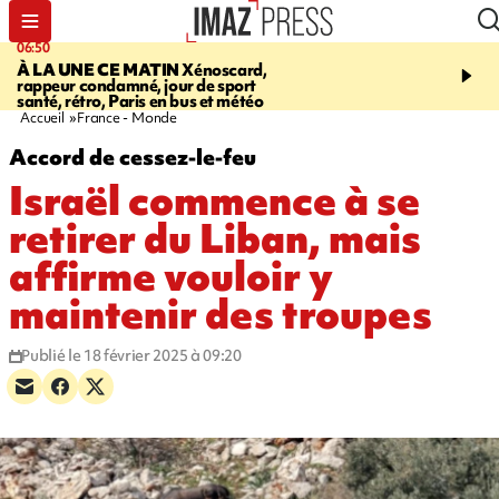
06:50
08:53
À LA UNE CE MATIN
Xénoscard,
SAINT-PAUL
Jour de S
rappeur condamné, jour de sport
2026 - bouger, s’informe
santé, rétro, Paris en bus et météo
soin de sa santé
Accueil
France - Monde
Accord de cessez-le-feu
Israël commence à se
retirer du Liban, mais
affirme vouloir y
maintenir des troupes
Publié le 18 février 2025 à 09:20