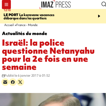
12:10
16:49
LE PORT
La karavane vacances
ÉTANG-SALÉ
Un requi
débarque dans les quartiers
bouledogue observé près
de baignade, le spot év
Accueil
France - Monde
Actualités du monde
Israël: la police
questionne Netanyahu
pour la 2e fois en une
semaine
Publié le 6 janvier 2017 à 01:52