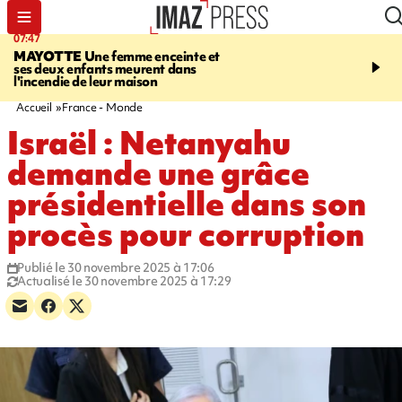
07:47
10:48
MAYOTTE
Une femme enceinte et
MALAISE
L'acteur fran
ses deux enfants meurent dans
Christophe Lambert s'e
l'incendie de leur maison
pleine séance de dédica
Etats-Unis. Vidéo sur no
Accueil
France - Monde
Israël : Netanyahu
demande une grâce
présidentielle dans son
procès pour corruption
Publié le 30 novembre 2025 à 17:06
Actualisé le 30 novembre 2025 à 17:29