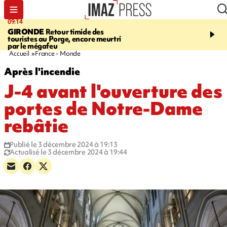
09:14
13:09
GIRONDE
Retour timide des
CONFLIT
Des échanges
touristes au Porge, encore meurtri
font cinq morts en Ukrai
par le mégafeu
Russie
Accueil
France - Monde
Après l'incendie
J-4 avant l'ouverture des
portes de Notre-Dame
rebâtie
Publié le 3 décembre 2024 à 19:13
Actualisé le 3 décembre 2024 à 19:44