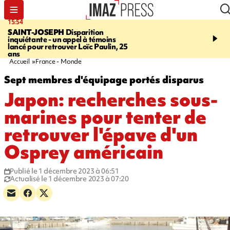
15:54
17:52
SAINT-JOSEPH
Disparition
SAINT-DENIS
Le Barac
inquiétante - un appel à témoins
dimanche pour l'arrivée
lancé pour retrouver Loïc Paulin, 25
cycliste
ans
Accueil
France - Monde
Sept membres d'équipage portés disparus
Japon: recherches sous-
marines pour tenter de
retrouver l'épave d'un
Osprey américain
Publié le 1 décembre 2023 à 06:51
Actualisé le 1 décembre 2023 à 07:20