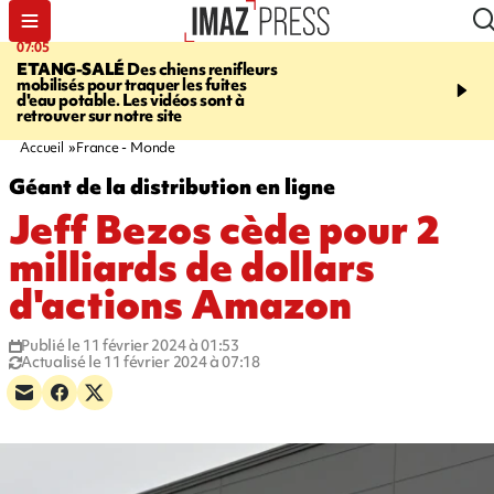
07:05
09:53
ETANG-SALÉ
Des chiens renifleurs
UN ÉTÉ
mobilisés pour traquer les fuites
CATASTROPHIQUE
Ca
d'eau potable. Les vidéos sont à
sécheresse, incendies - 
retrouver sur notre site
"global" pour ne laisser
agriculteur "seul"
Accueil
France - Monde
Géant de la distribution en ligne
Jeff Bezos cède pour 2
milliards de dollars
d'actions Amazon
Publié le 11 février 2024 à 01:53
Actualisé le 11 février 2024 à 07:18