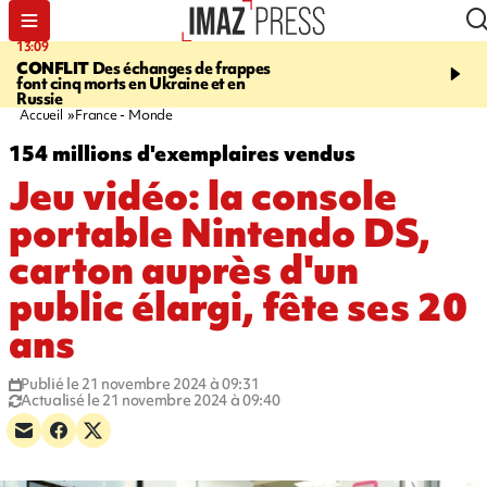
13:09
17:14
CONFLIT
Des échanges de frappes
ESCALADE
Quatre méd
font cinq morts en Ukraine et en
européennes pour les je
Russie
grimpeurs réunionnais 
Accueil
France - Monde
154 millions d'exemplaires vendus
Jeu vidéo: la console
portable Nintendo DS,
carton auprès d'un
public élargi, fête ses 20
ans
Publié le 21 novembre 2024 à 09:31
Actualisé le 21 novembre 2024 à 09:40