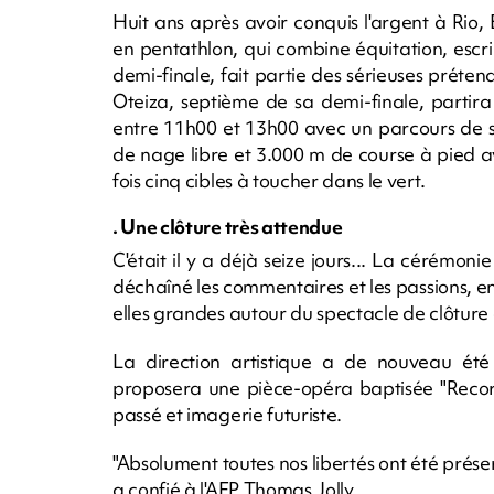
Huit ans après avoir conquis l'argent à Rio
en pentathlon, qui combine équitation, escri
demi-finale, fait partie des sérieuses préte
Oteiza, septième de sa demi-finale, partira
entre 11h00 et 13h00 avec un parcours de s
de nage libre et 3.000 m de course à pied 
fois cinq cibles à toucher dans le vert.
. Une clôture très attendue
C'était il y a déjà seize jours... La cérémoni
déchaîné les commentaires et les passions, en
elles grandes autour du spectacle de clôture
La direction artistique a de nouveau ét
proposera une pièce-opéra baptisée "Records
passé et imagerie futuriste.
"Absolument toutes nos libertés ont été préser
a confié à l'AFP Thomas Jolly.