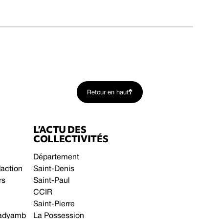
Retour en haut
L’ACTU DES
COLLECTIVITÉS
Département
daction
Saint-Denis
rs
Saint-Paul
CCIR
Saint-Pierre
 gadyamb
La Possession