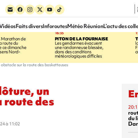
Vidéos
Faits divers
Inforoutes
Météo Réunion
L’actu des coll
16:35
1
E
Marathon de
PITON DE LA FOURNAISE
la route du
Les gendarmes évacuent
l
ée ce dimanche
une randonneuse blessée,
F
 sens Nord-
dans des conditions
a
météorologiques difficiles
é obstacle sur la route des basketteuses
lôture, un
En
a route des
20:1
rout
du l
Dar
024 à 11:02