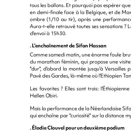
tous les ballons. Et pourquoi pas espérer qu
en demi-finale face à la Belgique, et de M
ombre (1/10 au tir), après une performance
Aura-t-elle retrouvé toutes ses sensations ? 
d'envoi à 15h30.
. L'enchaînement de Sifan Hassan
Comme samedi matin, une énorme foule bruya
du marathon féminin, qui propose une visit
"dur", d'abord la montée jusqu'à Versailles 
Pavé des Gardes, là-même où l'Ethiopien Tami
Les favorites ? Elles sont trois: l'Éthiopien
Hellen Obiri.
Mais la performance de la Néerlandaise Sifa
qui enchaîne par "curiosité" sur la distance 
. Élodie Clouvel pour un deuxième podium