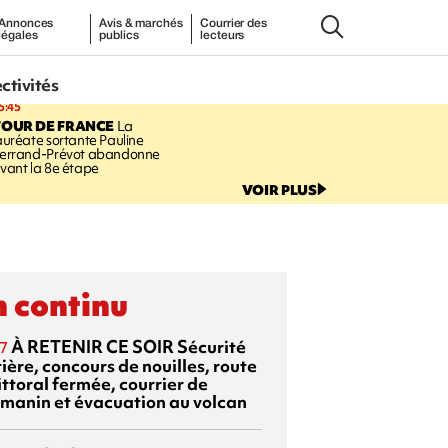
Annonces
Avis & marchés
Courrier des
légales
publics
lecteurs
ectivités
5:45
TOUR DE FRANCE
La
auréate sortante Pauline
errand-Prévot abandonne
vant la 8e étape
VOIR PLUS
 continu
À RETENIR CE SOIR
Sécurité
7
ière, concours de nouilles, route
ittoral fermée, courrier de
manin et évacuation au volcan