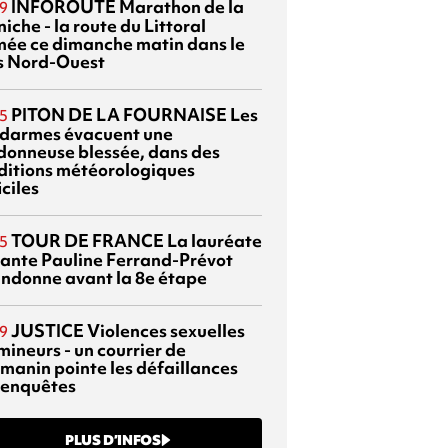
INFOROUTE
Marathon de la
9
iche - la route du Littoral
mée ce dimanche matin dans le
s Nord-Ouest
PITON DE LA FOURNAISE
Les
5
darmes évacuent une
donneuse blessée, dans des
ditions météorologiques
iciles
TOUR DE FRANCE
La lauréate
5
tante Pauline Ferrand-Prévot
ndonne avant la 8e étape
JUSTICE
Violences sexuelles
9
mineurs - un courrier de
manin pointe les défaillances
 enquêtes
PLUS D’INFOS