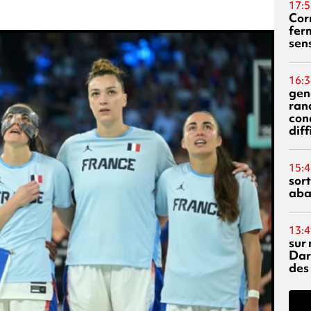
17:5
Corn
fer
sen
16:3
gen
ran
con
diff
15:4
sor
aba
13:4
sur 
Dar
des