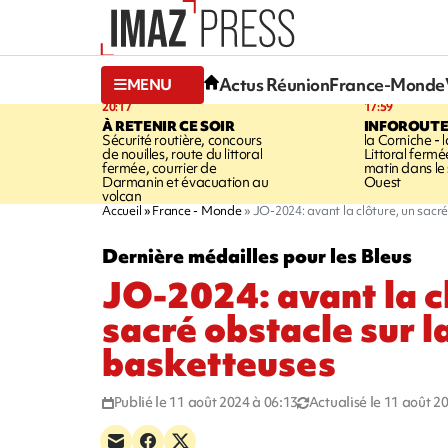
Actus Réunion
France-Monde
MENU
20:17
17:59
À RETENIR CE SOIR
INFOROUT
Sécurité routière, concours
la Corniche - 
de nouilles, route du littoral
Littoral ferm
fermée, courrier de
matin dans le
Darmanin et évacuation au
Ouest
volcan
Accueil
France - Monde
JO-2024: avant la clôture, un sacr
Dernière médailles pour les Bleus
JO-2024: avant la c
sacré obstacle sur l
basketteuses
Publié le 11 août 2024 à 06:13
Actualisé le 11 août 2