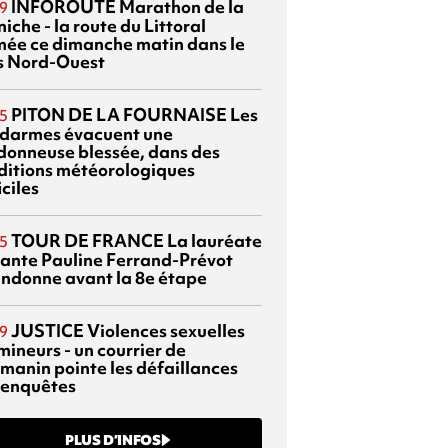
INFOROUTE
Marathon de la
9
iche - la route du Littoral
mée ce dimanche matin dans le
s Nord-Ouest
PITON DE LA FOURNAISE
Les
5
darmes évacuent une
donneuse blessée, dans des
ditions météorologiques
iciles
TOUR DE FRANCE
La lauréate
5
tante Pauline Ferrand-Prévot
ndonne avant la 8e étape
JUSTICE
Violences sexuelles
9
mineurs - un courrier de
manin pointe les défaillances
 enquêtes
PLUS D’INFOS