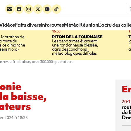
Vidéos
Faits divers
Inforoutes
Météo Réunion
L’actu des coll
16:35
1
E
Marathon de
PITON DE LA FOURNAISE
la route du
Les gendarmes évacuent
l
ée ce dimanche
une randonneuse blessée,
F
 sens Nord-
dans des conditions
a
météorologiques difficiles
 revue à la baisse, avec 300.000 spectateurs
onie
En
la baisse,
20:1
ateurs
rout
du l
Dar
ier 2024 à 18:23