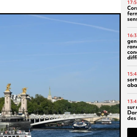
17:5
Corn
fer
sen
16:3
gen
ran
con
diff
15:4
sor
aba
13:4
sur 
Dar
des