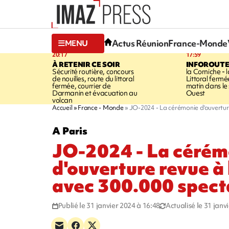
Actus Réunion
France-Monde
MENU
20:17
17:59
À RETENIR CE SOIR
INFOROUT
Sécurité routière, concours
la Corniche - 
de nouilles, route du littoral
Littoral ferm
fermée, courrier de
matin dans le
Darmanin et évacuation au
Ouest
volcan
Accueil
France - Monde
JO-2024 - La cérémonie d'ouverture
A Paris
JO-2024 - La cérém
d'ouverture revue à 
avec 300.000 spect
Publié le 31 janvier 2024 à 16:48
Actualisé le 31 janv