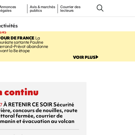
Annonces
Avis & marchés
Courrier des
légales
publics
lecteurs
ectivités
5:45
TOUR DE FRANCE
La
auréate sortante Pauline
errand-Prévot abandonne
vant la 8e étape
VOIR PLUS
 continu
À RETENIR CE SOIR
Sécurité
7
ière, concours de nouilles, route
ittoral fermée, courrier de
manin et évacuation au volcan