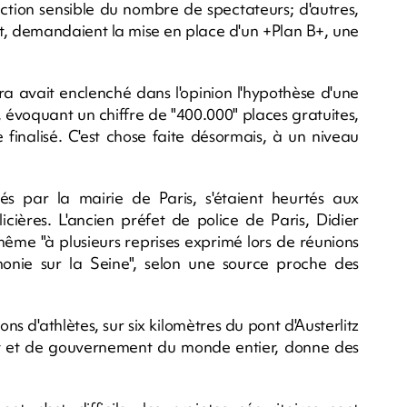
tion sensible du nombre de spectateurs; d'autres,
et, demandaient la mise en place d'un +Plan B+, une
a avait enclenché dans l'opinion l'hypothèse d'une
 évoquant un chiffre de "400.000" places gratuites,
finalisé. C'est chose faite désormais, à un niveau
és par la mairie de Paris, s'étaient heurtés aux
icières. L'ancien préfet de police de Paris, Didier
ême "à plusieurs reprises exprimé lors de réunions
nie sur la Seine", selon une source proche des
ns d'athlètes, sur six kilomètres du pont d'Austerlitz
at et de gouvernement du monde entier, donne des