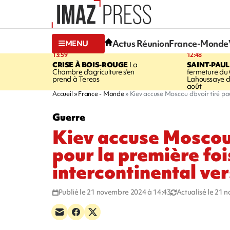
Actus Réunion
France-Monde
MENU
13:59
12:48
CRISE À BOIS-ROUGE
La
SAINT-PAUL
Chambre d'agriculture s'en
fermeture du
prend à Tereos
Lahoussaye d
août
Accueil
France - Monde
Kiev accuse Moscou d'avoir tiré pou
Guerre
Kiev accuse Moscou 
pour la première foi
intercontinental ver
Publié le 21 novembre 2024 à 14:43
Actualisé le 21 