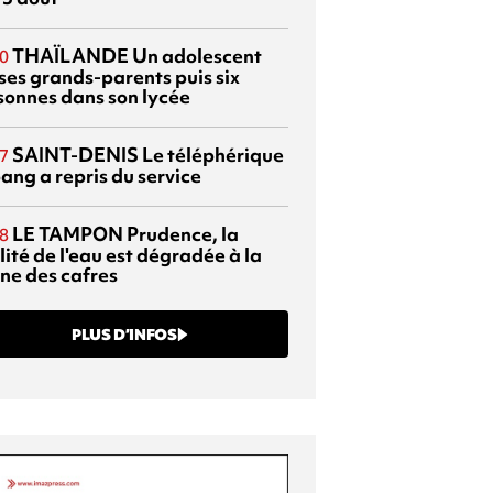
THAÏLANDE
Un adolescent
0
 ses grands-parents puis six
sonnes dans son lycée
SAINT-DENIS
Le téléphérique
7
ang a repris du service
LE TAMPON
Prudence, la
8
ité de l'eau est dégradée à la
ine des cafres
PLUS D’INFOS