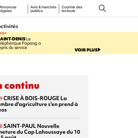
Annonces
Avis & marchés
Courrier des
légales
publics
lecteurs
ectivités
1:57
AINT-DENIS
Le
éléphérique Papang a
epris du service
VOIR PLUS
 continu
CRISE À BOIS-ROUGE
La
9
mbre d'agriculture s'en prend à
eos
SAINT-PAUL
Nouvelle
8
meture du Cap Lahoussaye du 10
15 août