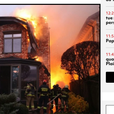
12:2
tue
per
11:5
Pap
11:4
qual
Pla