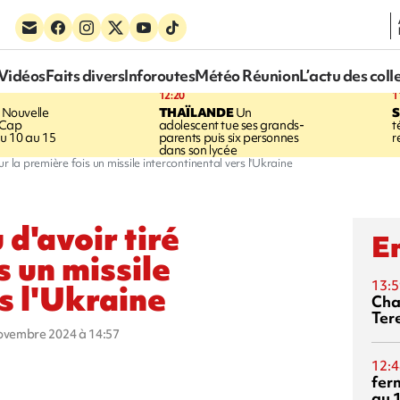
Vidéos
Faits divers
Inforoutes
Météo Réunion
L’actu des coll
12:20
1
Nouvelle
THAÏLANDE
Un
S
 Cap
adolescent tue ses grands-
t
u 10 au 15
parents puis six personnes
r
dans son lycée
r la première fois un missile intercontinental vers l'Ukraine
d'avoir tiré
En
s un missile
13:5
s l'Ukraine
Cha
Ter
novembre 2024 à 14:57
12:4
fer
au 