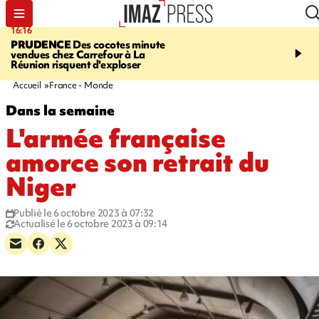
16:16
20:06
PRUDENCE
Des cocotes minute
À RETENIR CE SOIR
Vo
vendues chez Carrefour à La
l'Asie, mort d'une gram
Réunion risquent d'exploser
cocottes minute, Guan D
footballeurs
Accueil
France - Monde
Dans la semaine
L'armée française
amorce son retrait du
Niger
Publié le 6 octobre 2023 à 07:32
Actualisé le 6 octobre 2023 à 09:14