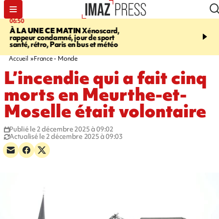
06:50
21:08
À LA UNE CE MATIN
Xénoscard,
MONDE
Arabie saoudit
rappeur condamné, jour de sport
et Turquie scellent un p
santé, rétro, Paris en bus et météo
défense en pleine guerr
Orient
Accueil
France - Monde
L’incendie qui a fait cinq
morts en Meurthe-et-
Moselle était volontaire
Publié le 2 décembre 2025 à 09:02
Actualisé le 2 décembre 2025 à 09:03