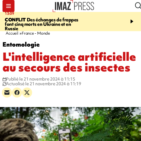
13:09
17:14
CONFLIT
Des échanges de frappes
ESCALADE
Quatre méd
font cinq morts en Ukraine et en
européennes pour les je
Russie
grimpeurs réunionnais 
Accueil
France - Monde
Entomologie
L'intelligence artificielle
au secours des insectes
Publié le 21 novembre 2024 à 11:15
Actualisé le 21 novembre 2024 à 11:19