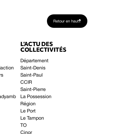
Retour en haut
L’ACTU DES
COLLECTIVITÉS
Département
daction
Saint-Denis
rs
Saint-Paul
CCIR
Saint-Pierre
 gadyamb
La Possession
Région
Le Port
Le Tampon
TO
Cinor