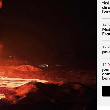
tiré
dir
l'a
14:5
Maë
Fra
12:2
peuv
12:0
jou
com
bon