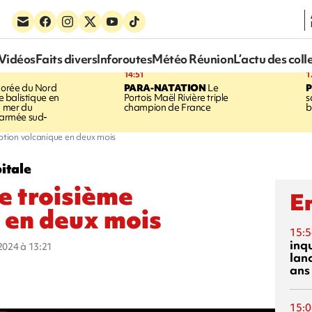
Vidéos
Faits divers
Inforoutes
Météo Réunion
L’actu des coll
14:51
1
orée du Nord
PARA-NATATION
Le
le balistique en
Portois Maël Rivière triple
s
a mer du
champion de France
b
l'armée sud-
uption volcanique en deux mois
pitale
ne troisième
En
 en deux mois
15:5
inq
 2024 à 13:21
lanc
ans
15:0