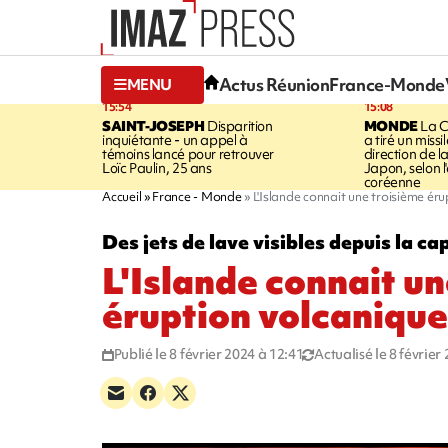
Actus Réunion
France-Monde
MENU
15:54
15:08
SAINT-JOSEPH
Disparition
MONDE
La C
inquiétante - un appel à
a tiré un missi
témoins lancé pour retrouver
direction de l
Loïc Paulin, 25 ans
Japon, selon 
coréenne
Accueil
France - Monde
L'Islande connait une troisième ér
Des jets de lave visibles depuis la ca
L'Islande connait u
éruption volcanique
Publié le 8 février 2024 à 12:41
Actualisé le 8 février