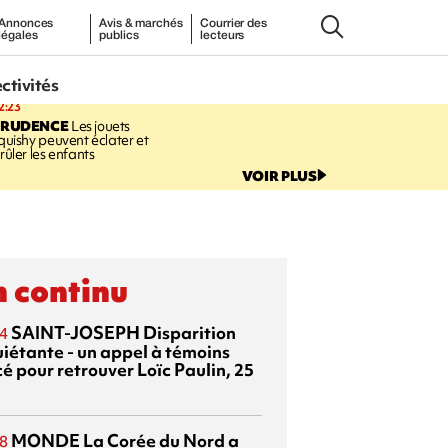
Annonces
Avis & marchés
Courrier des
légales
publics
lecteurs
ectivités
2:23
PRUDENCE
Les jouets
quishy peuvent éclater et
rûler les enfants
VOIR PLUS
 continu
SAINT-JOSEPH
Disparition
4
uiétante - un appel à témoins
é pour retrouver Loïc Paulin, 25
MONDE
La Corée du Nord a
8