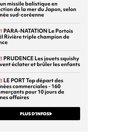
 un missile balistique en
ection de la mer du Japon, selon
rmée sud-coréenne
PARA-NATATION
Le Portois
1
l Rivière triple champion de
nce
PRUDENCE
Les jouets squishy
3
ent éclater et brûler les enfants
LE PORT
Top départ des
3
rnées commerciales - 160
merçants pour 10 jours de
nes affaires
PLUS D’INFOS