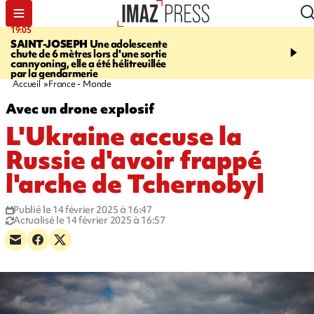
19:05
20:44
SAINT-JOSEPH
Une adolescente
À RETENIR CE SOIR
G
chute de 6 mètres lors d'une sortie
rouée de coups, cycliste,
cannyoning, elle a été hélitreuillée
personne disparue et c
par la gendarmerie
para-natation
Accueil
France - Monde
Avec un drone explosif
L'Ukraine accuse la
Russie d'avoir frappé
l'arche de Tchernobyl
Publié le 14 février 2025 à 16:47
Actualisé le 14 février 2025 à 16:57