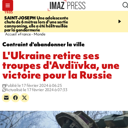
19:05
20:44
SAINT-JOSEPH
Une adolescente
À RETENIR CE SOIR
G
chute de 6 mètres lors d'une sortie
rouée de coups, cycliste,
cannyoning, elle a été hélitreuillée
personne disparue et c
par la gendarmerie
para-natation
Accueil
France - Monde
Contraint d'abandonner la ville
L'Ukraine retire ses
troupes d'Avdiïvka, une
victoire pour la Russie
Publié le 17 février 2024 à 06:25
Actualisé le 17 février 2024 à 07:33