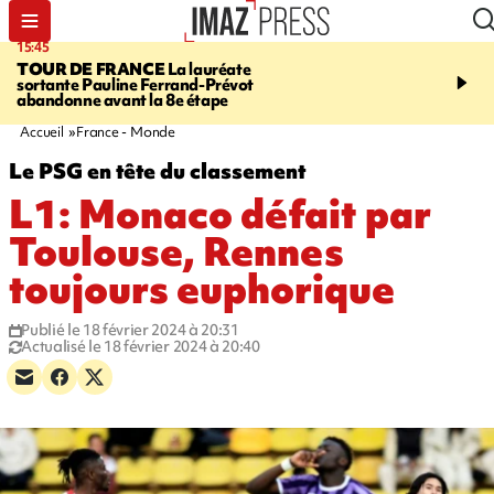
15:45
20:17
TOUR DE FRANCE
La lauréate
À RETENIR CE SOIR
Sé
sortante Pauline Ferrand-Prévot
routière, concours de nou
abandonne avant la 8e étape
du littoral fermée, courr
Darmanin et évacuation
Accueil
France - Monde
Le PSG en tête du classement
L1: Monaco défait par
Toulouse, Rennes
toujours euphorique
Publié le 18 février 2024 à 20:31
Actualisé le 18 février 2024 à 20:40