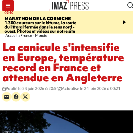
07:40
10:33
MARATHON DE LA CORNICHE
ASSOCIATIONS
Protec
1.300 coureurs sur le bitume, la route
l’enfance - une nouvelle
du littoral fermée dans le sens nord -
Stop VIF organisée à La
ouest. Photos et vidéos sur notre site
Accueil
France - Monde
La canicule s'intensifie
en Europe, température
record en France et
attendue en Angleterre
Publié le 23 juin 2026 à 20:54
Actualisé le 24 juin 2026 à 00:21