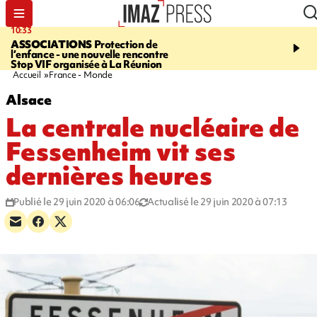
10:33
15:03
ASSOCIATIONS
Protection de
CANADA
Vaste feu de 
l’enfance - une nouvelle rencontre
l'ouest du pays, 20.000 
Stop VIF organisée à La Réunion
l'état d'urgence déclaré
Accueil
France - Monde
Alsace
La centrale nucléaire de
Fessenheim vit ses
dernières heures
Publié le 29 juin 2020 à 06:06
Actualisé le 29 juin 2020 à 07:13