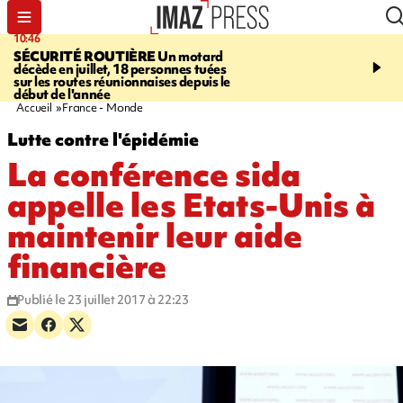
10:46
13:49
SÉCURITÉ ROUTIÈRE
Un motard
JUSTICE
Violences sexu
décède en juillet, 18 personnes tuées
mineurs - un courrier d
sur les routes réunionnaises depuis le
pointe les défaillances 
début de l'année
Accueil
France - Monde
Lutte contre l'épidémie
La conférence sida
appelle les Etats-Unis à
maintenir leur aide
financière
Publié le 23 juillet 2017 à 22:23