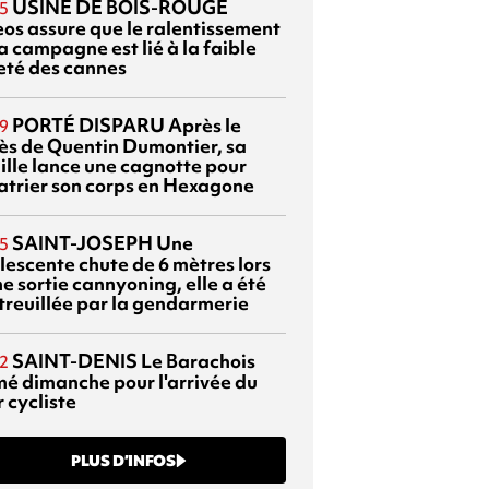
USINE DE BOIS-ROUGE
5
eos assure que le ralentissement
a campagne est lié à la faible
eté des cannes
PORTÉ DISPARU
Après le
9
ès de Quentin Dumontier, sa
ille lance une cagnotte pour
atrier son corps en Hexagone
SAINT-JOSEPH
Une
5
lescente chute de 6 mètres lors
e sortie cannyoning, elle a été
itreuillée par la gendarmerie
SAINT-DENIS
Le Barachois
2
mé dimanche pour l'arrivée du
 cycliste
PLUS D’INFOS