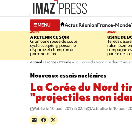
Actus Réunion
France-Monde
MENU
20:44
20:35
À RETENIR CE SOIR
USINE DE B
Gramoune rouée de coups,
Tereos assure
cycliste, squishy, personne
ralentissemen
disparue et champion de
campagne est l
para-natation
pureté des c
Accueil
France - Monde
La Corée du Nord tire deux "project
Nouveaux essais nucléaires
La Corée du Nord ti
"projectiles non ide
Publié le 10 août 2019 à 02:59
Actualisé le 10 août 2