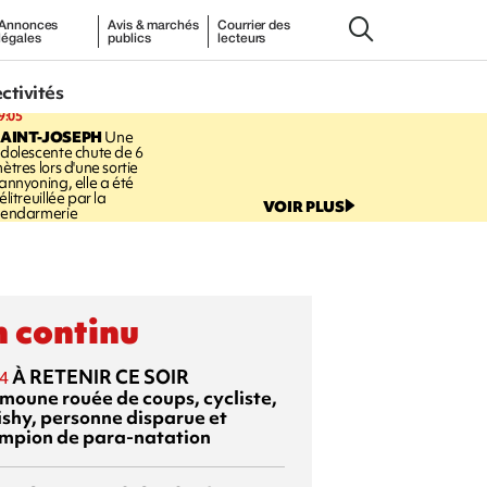
Annonces
Avis & marchés
Courrier des
légales
publics
lecteurs
ectivités
9:05
AINT-JOSEPH
Une
dolescente chute de 6
ètres lors d'une sortie
annyoning, elle a été
élitreuillée par la
VOIR PLUS
endarmerie
 continu
À RETENIR CE SOIR
4
moune rouée de coups, cycliste,
ishy, personne disparue et
mpion de para-natation