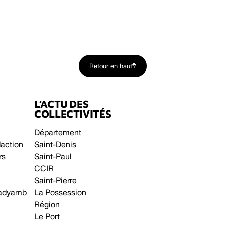
Retour en haut
L’ACTU DES
COLLECTIVITÉS
Département
daction
Saint-Denis
rs
Saint-Paul
CCIR
Saint-Pierre
 gadyamb
La Possession
Région
Le Port