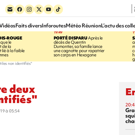
Vidéos
Faits divers
Inforoutes
Météo Réunion
L’actu des coll
19:49
1
OIS-ROUGE
PORTÉ DISPARU
Après le
S
 que le
décès de Quentin
a
t de la
Dumontier, sa famille lance
m
ié à la faible
une cagnotte pour rapatrier
c
annes
son corps en Hexagone
h
g
iles non identifiés"
re deux
En
ntifiés"
20:4
Gra
019 à 05:54
squ
cha