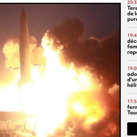
20:3
Ter
de l
pur
19:4
déc
fam
rap
19:0
ado
d'un
hél
17:5
fer
Tour