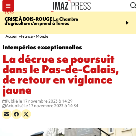
13:59
15:45
CRISE À BOIS-ROUGE
La Chambre
RESTAURANTS, BAR
d'agriculture s'en prend à Tereos
dix établissements ont fa
d'une suspension tempo
d'activité
Accueil
France - Monde
Intempéries exceptionnelles
La décrue se poursuit
dans le Pas-de-Calais,
de retour en viglance
jaune
Publié le 17 novembre 2023 à 14:29
Actualisé le 17 novembre 2023 à 14:34