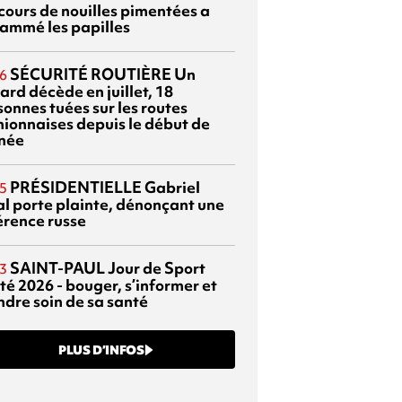
cours de nouilles pimentées a
lammé les papilles
SÉCURITÉ ROUTIÈRE
Un
6
ard décède en juillet, 18
sonnes tuées sur les routes
nionnaises depuis le début de
nnée
PRÉSIDENTIELLE
Gabriel
5
al porte plainte, dénonçant une
érence russe
SAINT-PAUL
Jour de Sport
3
té 2026 - bouger, s’informer et
ndre soin de sa santé
PLUS D’INFOS