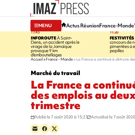
Actus Réunion
France-Monde
MENU
11:43
11:20
INFOROUTE
À Saint-
FESTIVITÉS
Denis, un accident après le
concours de no
virage de la Jamaïque
pimentées a 
provoque 9 km
papilles
d'embouteillages
Accueil
France - Monde
La France a continué à détruire d
Marché du travail
La France a continué
des emplois au deu
trimestre
Publié le 7 août 2020 à 15:27
Actualisé le 7 août 2020