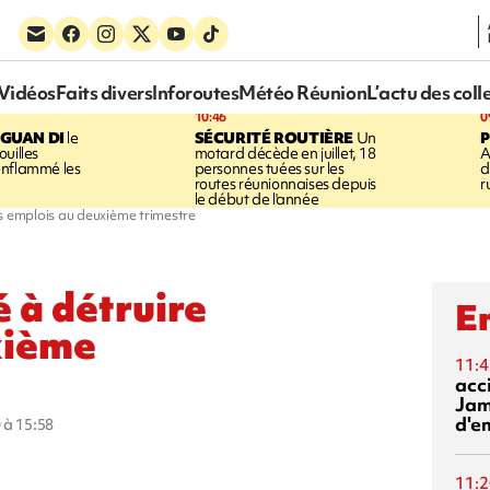
Vidéos
Faits divers
Inforoutes
Météo Réunion
L’actu des coll
10:46
0
GUAN DI
le
SÉCURITÉ ROUTIÈRE
Un
P
uilles
motard décède en juillet, 18
A
enflammé les
personnes tuées sur les
d
routes réunionnaises depuis
r
le début de l'année
es emplois au deuxième trimestre
 à détruire
En
xième
11:4
acci
Jam
d'e
 à 15:58
11:2