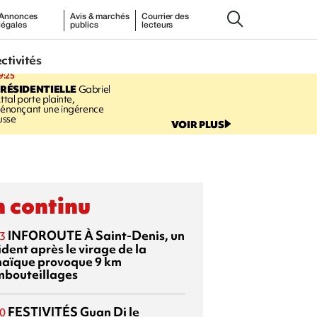
Annonces
Avis & marchés
Courrier des
légales
publics
lecteurs
ectivités
9:25
RÉSIDENTIELLE
Gabriel
ttal porte plainte,
énonçant une ingérence
usse
VOIR PLUS
 continu
INFOROUTE
À Saint-Denis, un
3
dent après le virage de la
aïque provoque 9 km
mbouteillages
FESTIVITÉS
Guan Di
le
0