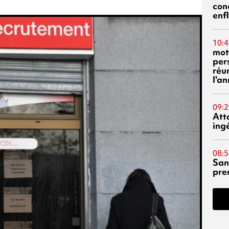
con
enf
10:4
mot
per
réu
l'a
09:2
Att
ing
08:5
San
pre