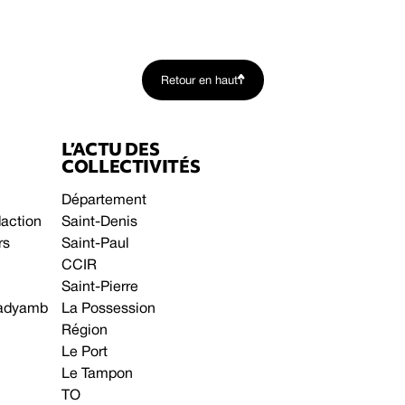
Retour en haut
L’ACTU DES
COLLECTIVITÉS
Département
daction
Saint-Denis
rs
Saint-Paul
CCIR
Saint-Pierre
 gadyamb
La Possession
Région
Le Port
Le Tampon
TO