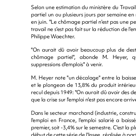
Selon une estimation du ministère du Travai
partiel un ou plusieurs jours par semaine en m
en juin. "Le chômage partiel n'est pas une pe
travail ne s'est pas fait sur la réduction de 
Philippe Waechter.
"On aurait dû avoir beaucoup plus de destr
chômage partiel", abonde M. Heyer, q
suppressions d'emplois" à venir.
M. Heyer note "un décalage" entre la baisse
et le plongeon de 13,8% du produit intérieu
recul depuis 1949: "On aurait dû avoir des d
que la crise sur l'emploi n'est pas encore arriv
Dans le secteur marchand (industrie, constru
l'emploi en France, l'emploi salarié a bai
premier, soit -3,4% sur le semestre. C'est la p
début de cette série de l'Insee, réalisée à par