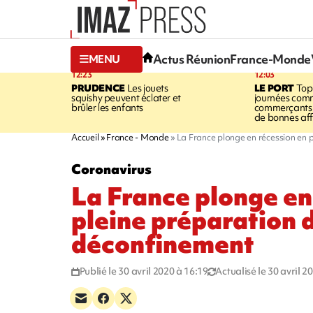
Actus Réunion
France-Monde
MENU
12:23
12:03
PRUDENCE
Les jouets
LE PORT
Top
squishy peuvent éclater et
journées comm
brûler les enfants
commerçants 
de bonnes aff
Accueil
France - Monde
La France plonge en récession en 
Coronavirus
La France plonge en
pleine préparation 
déconfinement
Publié le 30 avril 2020 à 16:19
Actualisé le 30 avril 2