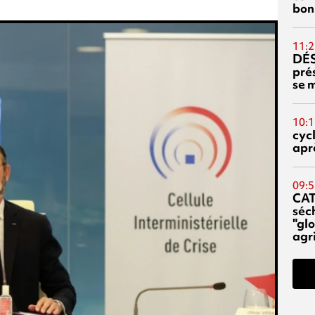
bon
11:2
DÉS
prés
se m
10:1
cyc
aprè
09:5
CA
séc
"glo
agri