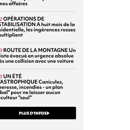
nes affaires
OPÉRATIONS DE
2
TABILISATION
A huit mois de la
identielle, les ingérences russes
ultiplient
ROUTE DE LA MONTAGNE
Un
3
liste évacué en urgence absolue
s une collision avec une voiture
UN ÉTÉ
3
TASTROPHIQUE
Canicules,
heresse, incendies - un plan
bal" pour ne laisser aucun
culteur "seul"
PLUS D’INFOS