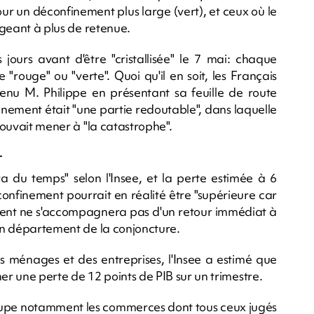
our un déconfinement plus large (vert), et ceux où le
ligeant à plus de retenue.
 jours avant d'être "cristallisée" le 7 mai: chaque
"rouge" ou "verte". Quoi qu'il en soit, les Français
évenu M. Philippe en présentant sa feuille de route
inement était "une partie redoutable", dans laquelle
 pouvait mener à "la catastrophe".
-
a du temps" selon l'Insee, et la perte estimée à 6
confinement pourrait en réalité être "supérieure car
ment ne s'accompagnera pas d'un retour immédiat à
son département de la conjoncture.
 ménages et des entreprises, l'Insee a estimé que
r une perte de 12 points de PIB sur un trimestre.
roupe notamment les commerces dont tous ceux jugés