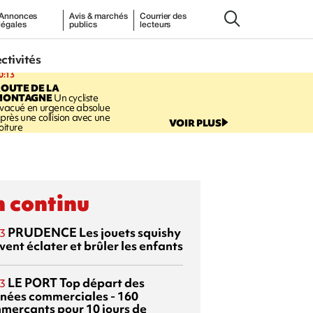
Annonces
Avis & marchés
Courrier des
légales
publics
lecteurs
ectivités
0:13
OUTE DE LA
MONTAGNE
Un cycliste
vacué en urgence absolue
près une collision avec une
VOIR PLUS
oiture
 continu
PRUDENCE
Les jouets squishy
3
ent éclater et brûler les enfants
LE PORT
Top départ des
3
rnées commerciales - 160
merçants pour 10 jours de