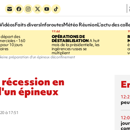
Vidéos
Faits divers
Inforoutes
Météo Réunion
L’actu des coll
11:22
1
 départ des
OPÉRATIONS DE
R
erciales - 160
DÉSTABILISATION
A huit
pour 10 jours
mois de la présidentielle, les
é
aires
ingérences russes se
a
multiplient
v
pleine préparation d'un épineux déconfinement
 récession en
En
d'un épineux
12:2
peuv
020 à 17:51
12:0
jou
com